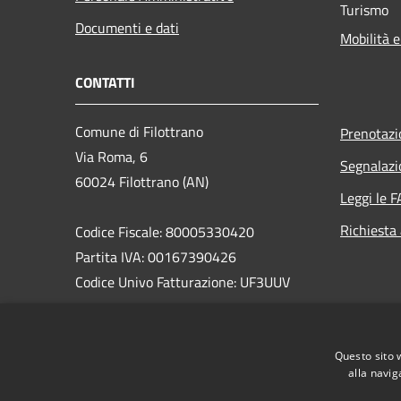
Turismo
Documenti e dati
Mobilità e
CONTATTI
Comune di Filottrano
Prenotaz
Via Roma, 6
Segnalazi
60024 Filottrano (AN)
Leggi le 
Richiesta
Codice Fiscale: 80005330420
Partita IVA: 00167390426
Codice Univo Fatturazione: UF3UUV
PEC: comune.filottrano@emarche.it
Centralino Unico: 071722781
Questo sito 
Mail: info@comune.filottrano.an.it
alla navig