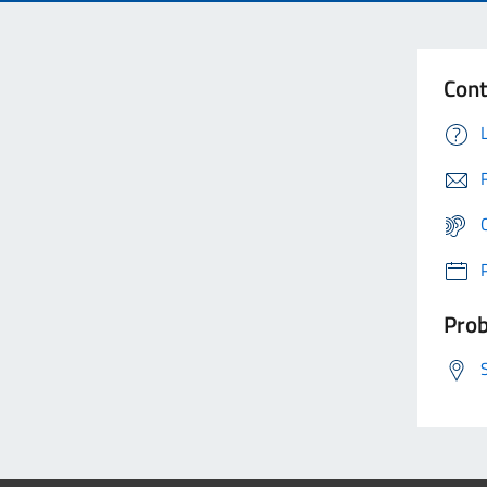
Cont
Prob