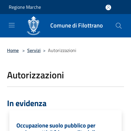
Salta al contenuto principale
Regione Marche
Comune di Filottrano
Home
>
Servizi
>
Autorizzazioni
Autorizzazioni
In evidenza
Occupazione suolo pubblico per