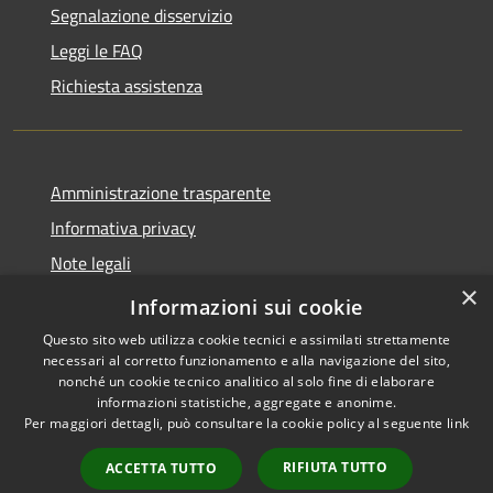
Segnalazione disservizio
Leggi le FAQ
Richiesta assistenza
Amministrazione trasparente
Informativa privacy
Note legali
×
Dichiarazione di accessibilità
Informazioni sui cookie
Questo sito web utilizza cookie tecnici e assimilati strettamente
necessari al corretto funzionamento e alla navigazione del sito,
nonché un cookie tecnico analitico al solo fine di elaborare
informazioni statistiche, aggregate e anonime.
RSS
Copyright © 2026 • Comune di
Per maggiori dettagli, può consultare la cookie policy al seguente
link
Accessibilità
Filottrano • Powered by
Privacy
Municipium
Accesso
•
RIFIUTA TUTTO
ACCETTA TUTTO
Cookie
redazione