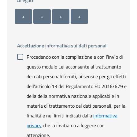
Allegati
Allegato 1
Allegato 2
Allegato 3
Allegato 4
+ Carica allegato 1
+ Carica allegato 2
+ Carica allegato 3
+ Carica allegato 4
+
+
+
+
Accettazione informativa sui dati personali
Procedendo con la compilazione e con l'invio di
questo modulo Lei acconsente al trattamento
dei dati personali forniti, ai sensi e per gli effetti
dell'articolo 13 del Regolamento EU 2016/679 e
della della normativa nazionale applicabile in
materia di trattamento dei dati personali, per la
finalità e nei limiti indicati dalla
informativa
privacy
che la invitiamo a leggere con
attenzione.