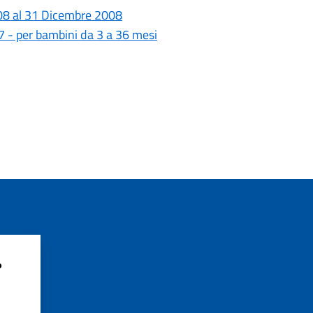
 2008 al 31 Dicembre 2008
 - per bambini da 3 a 36 mesi
?