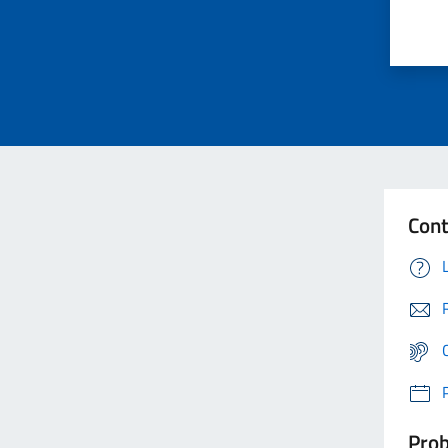
Cont
Prob