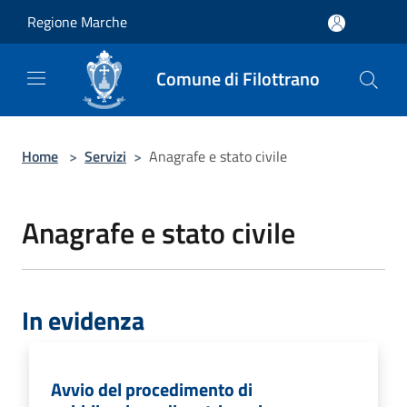
Salta al contenuto principale
Regione Marche
Comune di Filottrano
Home
>
Servizi
>
Anagrafe e stato civile
Anagrafe e stato civile
In evidenza
Avvio del procedimento di