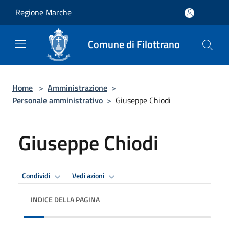
Salta al contenuto principale
Regione Marche
Comune di Filottrano
Home
>
Amministrazione
>
Personale amministrativo
>
Giuseppe Chiodi
Giuseppe Chiodi
Condividi
Vedi azioni
INDICE DELLA PAGINA