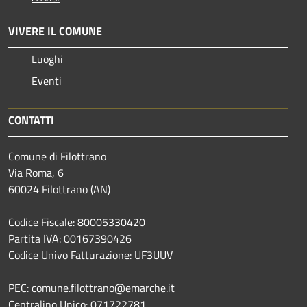
VIVERE IL COMUNE
Luoghi
Eventi
CONTATTI
Comune di Filottrano
Via Roma, 6
60024 Filottrano (AN)
Codice Fiscale: 80005330420
Partita IVA: 00167390426
Codice Univo Fatturazione: UF3UUV
PEC: comune.filottrano@emarche.it
Centralino Unico: 071722781