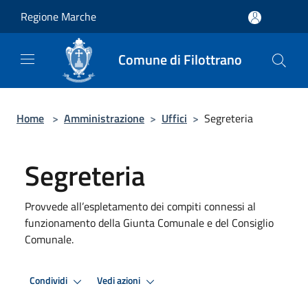
Salta al contenuto principale
Regione Marche
Comune di Filottrano
Home
>
Amministrazione
>
Uffici
>
Segreteria
Segreteria
Provvede all’espletamento dei compiti connessi al
funzionamento della Giunta Comunale e del Consiglio
Comunale.
Condividi
Vedi azioni